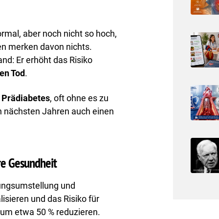
ormal, aber noch nicht so hoch,
en merken davon nichts.
nd: Er erhöht das Risiko
en Tod
.
 Prädiabetes
, oft ohne es zu
en nächsten Jahren auch einen
re Gesundheit
ungsumstellung und
sieren und das Risiko für
F) um etwa 50 % reduzieren. ​